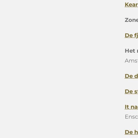
Kear
Zon
De f
Het 
Ams
De d
De s
It n
Ensc
De 