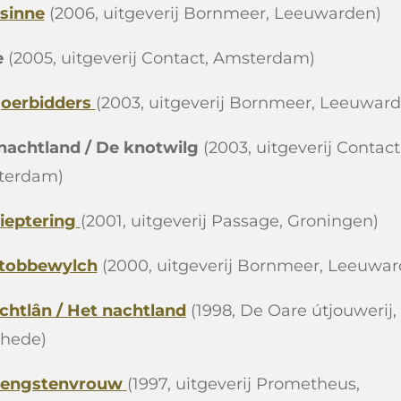
sinne
(2006, uitgeverij Bornmeer, Leeuwarden)
e
(2005, uitgeverij Contact, Amsterdam)
joerbidders
(2003, uitgeverij Bornmeer, Leeuwar
nachtland / De knotwilg
(2003, uitgeverij Contact
terdam)
ieptering
(2001, uitgeverij Passage, Groningen)
tobbewylch
(2000, uitgeverij Bornmeer, Leeuwar
achtlân / Het nachtland
(1998, De Oare útjouwerij,
hede)
hengstenvrouw
(1997, uitgeverij Prometheus,