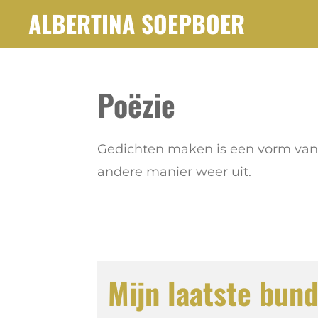
ALBERTINA SOEPBOER
Ga
direct
naar
de
Poëzie
hoofdinhoud
Gedichten maken is een vorm van 
andere manier weer uit.
Mijn laatste bund