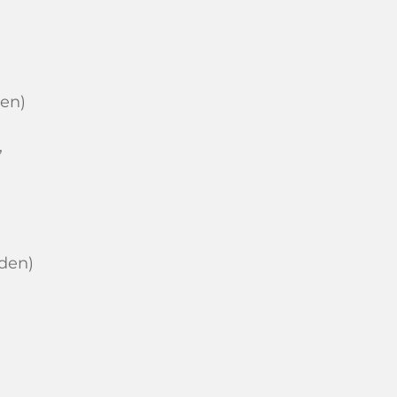
den)
,
den)