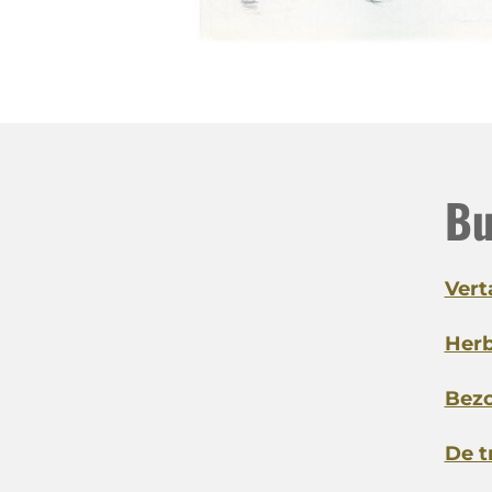
Bu
Vert
Her
Bez
De t